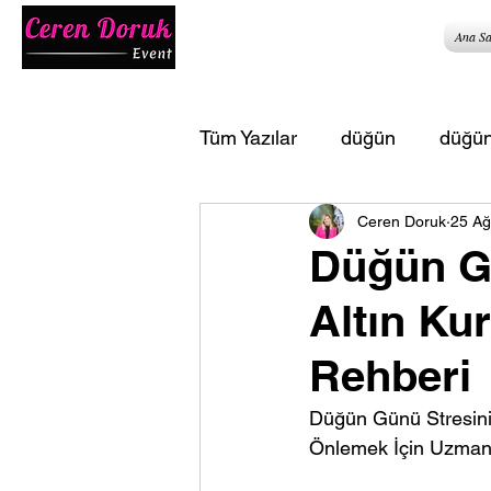
Ana Sa
Tüm Yazılar
düğün
düğün
Ceren Doruk
25 Ağ
düğün ve organizasyon rehb
Düğün Gü
Altın Ku
Rehberi
Düğün Günü Stresini 
Önlemek İçin Uzman 