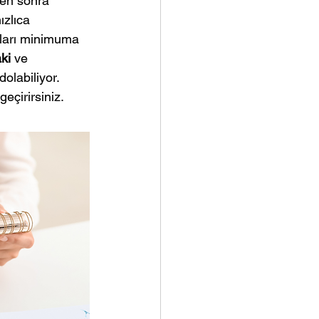
ten sonra 
zlıca 
ları minimuma 
ki 
ve 
olabiliyor. 
eçirirsiniz.