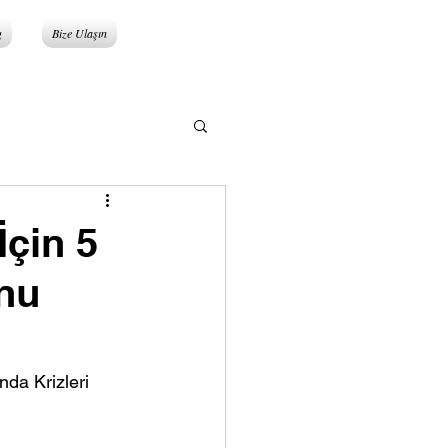
g
Bize Ulaşın
çin 5
onu
a Krizleri 