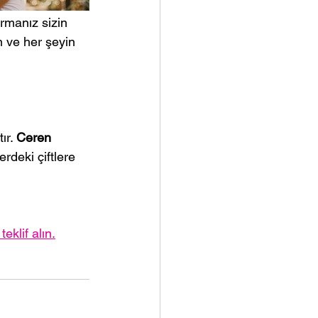
irmanız sizin 
 ve her şeyin 
r. 
Ceren 
deki çiftlere 
eklif alın.