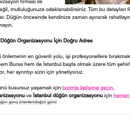
izasyon firması ile 
eğil, mutluluğunuza odaklanabilirsiniz. Tüm bu detayları f
lar. Düğün öncesinde kendinize zaman ayırarak rahatlayın
mayın.
a Düğün Organizasyonu İçin Doğru Adres
 önlemenin en güvenli yolu, işi profesyonellere bırakmaktı
hem Bursa hem de İstanbul başta olmak üzere tüm şehirler
, her ayrıntıyı sizin için yönetiyoruz.
ünü kusursuz yaşamak için 
bizimle iletişime geçin.
anizasyonu
 ve 
İstanbul düğün organizasyonu
 için 
hemen t
ğün günü önerileri
düğün günü