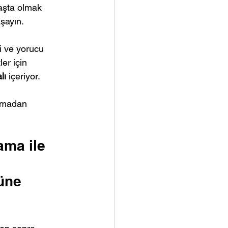
başta olmak 
şayın.
i ve yorucu 
er için 
lı
 içeriyor.
lamadan 
ama ile 
üne 