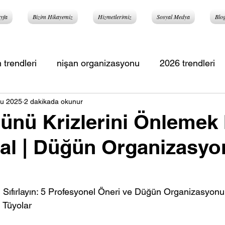
yfa
Bizim Hikayemiz
Hizmetlerimiz
Sosyal Medya
Blo
 trendleri
nişan organizasyonu
2026 trendleri
u 2025
2 dakikada okunur
eri
nü Krizlerini Önlemek İ
ral | Düğün Organizasy
Sıfırlayın: 5 Profesyonel Öneri
ve
Düğün Organizasyonund
Tüyolar 