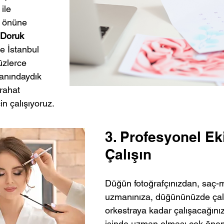
ile 
n önüne 
Doruk 
e İstanbul 
zlerce 
yanındaydık 
rahat 
in çalışıyoruz. 
3. Profesyonel Eki
Çalışın
Düğün fotoğrafçınızdan, saç-
uzmanınıza, düğününüzde çal
orkestraya kadar çalışacağınız
işinde uzman olması çok öneml