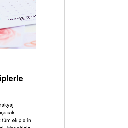
plerle 
makyaj 
ışacak 
 tüm ekiplerin 
i. Her ekibin 