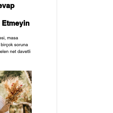
evap 
 
 Etmeyin
esi, masa 
birçok soruna 
elen net davetli 