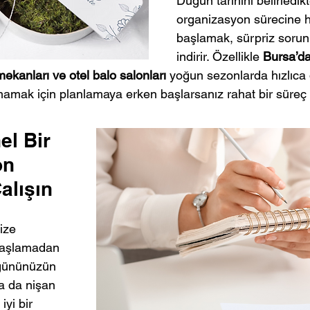
Düğün tarihini belirledik
organizasyon sürecine hı
başlamak, sürpriz sorun
indirir. Özellikle 
Bursa’da
ekanları ve otel balo salonları
 yoğun sezonlarda hızlıca d
amak için planlamaya erken başlarsanız rahat bir süreç g
el Bir 
n 
alışın
ize 
başlamadan 
üğününüzün 
a da nişan 
yi bir 