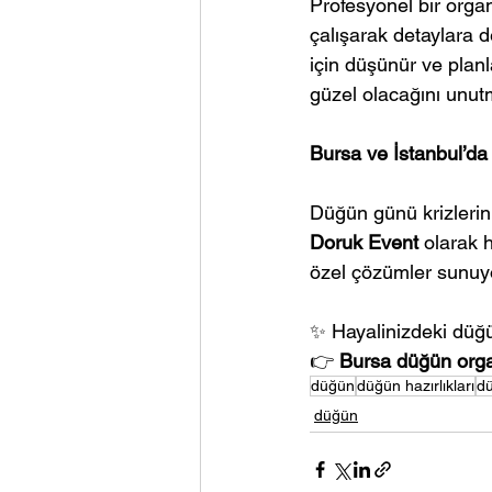
Profesyonel bir organ
çalışarak detaylara d
için düşünür ve plan
güzel olacağını unut
Bursa ve İstanbul’d
Düğün günü krizlerini
Doruk Event
 olarak 
özel çözümler sunuyor
✨ Hayalinizdeki düğ
👉 
Bursa düğün org
düğün
düğün hazırlıkları
dü
düğün