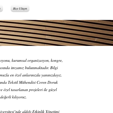
g
Bize Ulaşın
asyonu, kurumsal organizasyon, kongre,
asında imzamız bulunmaktadır. Bilgi
umuzla en özel anlarınızda yanınızdayız.
lında Tekstil Mühendisi Ceren Doruk
e özel tasarlanan projeleri ile güzel
değerli kılıyoruz.
ersitesi’nde aldığı Etkinlik Yönetimi