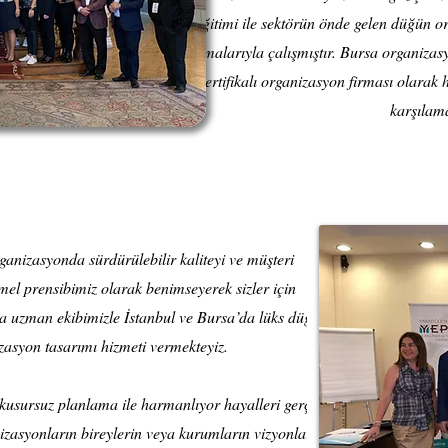
eğitimi ile sektörün önde gelen düğün 
firmalarıyla çalışmıştır. Bursa organizasy
sertifikalı organizasyon firması olarak h
karşılama
ganizasyonda sürdürülebilir kaliteyi ve müşteri
el prensibimiz olarak benimseyerek sizler için
da uzman ekibimizle İstanbul ve Bursa’da lüks düğün
zasyon tasarımı hizmeti vermekteyiz.​
 kusursuz planlama ile harmanlıyor hayalleri gerçeğe
zasyonların bireylerin veya kurumların vizyonlarını,