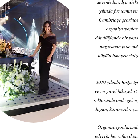
düzenledim. İçimdeki
yılında firmamın te
Cambridge şehrinde y
organizasyonları
döndüğümde bir yanda
pazarlama mühendis
büyülü hikayeleriniz
2019 yılında Boğaziçi
ve en güzel hikayeler
sektöründe önde gelen 
düğün, kurumsal organ
Organizasyonlarımda 
ederek, her çiftin düğü