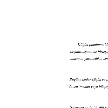
Düğün planlama hizm
organizasyonu ile birleşt
dansına, yaratıcılıkta 
Bugüne kadar küçük ve b
daveti, mekan veya bütçeye
Hikayelerinizin büyülü yo