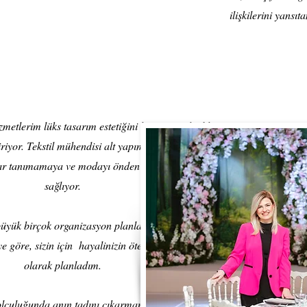
ilişkilerini yansı
etlerim lüks tasarım estetiğini kusursuz etkinlik
iriyor. Tekstil mühendisi alt yapım ile renklerin ahenkli
sınır tanımamaya ve modayı önden takip etmeme olanak
sağlıyor.
üyük birçok organizasyon planladım ve yürüttüm. Her
 göre, sizin için hayalinizin ötesinde şık ve kişiye özel
olarak planladım.
lculuğunda anın tadını çıkarmanız için size arkadaşlık