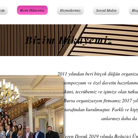
yfa
Bizim Hikayemiz
Hizmetlerimiz
Sosyal Medya
Blo
Bizim Hikayemiz
2011 yılından beri birçok düğün organiz
Bizim Hikayemiz
sempozyum ve özel davetin hazırlanm
birikimi, tecrübemiz ve işimize olan tutk
Bursa organizasyon firmamız 2017 yı
tarafından kurulmuştur. Farklı ve kişiy
anlarınızı daha da 
Ceren Doruk 2019 yılında Boğaziçi Üniv