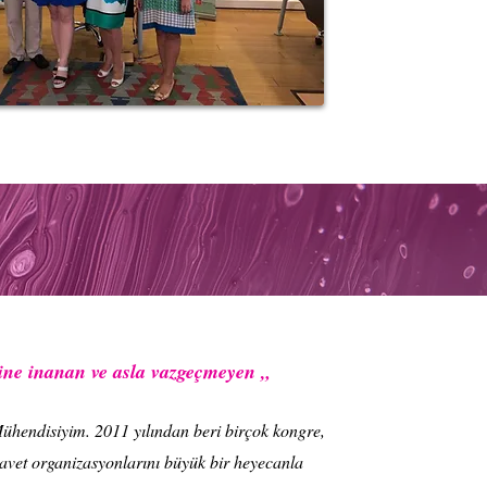
ine inanan ve asla vazgeçmeyen „
 Mühendisiyim. 2011 yılından beri birçok kongre,
avet organizasyonlarını büyük bir heyecanla