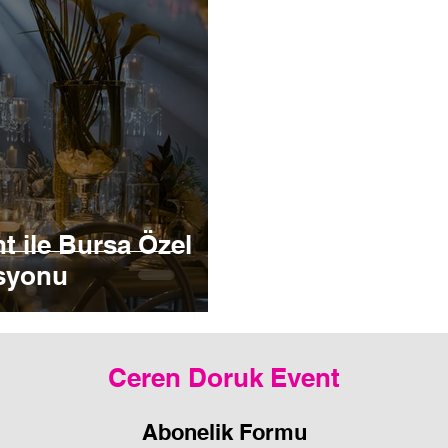
t ile Bursa Özel
asyonu
Ceren Doruk Event
Abonelik Formu