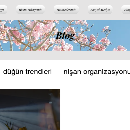
yfa
Bizim Hikayemiz
Hizmetlerimiz
Sosyal Medya
Blo
Blog
düğün trendleri
nişan organizasyon
yon rehberi