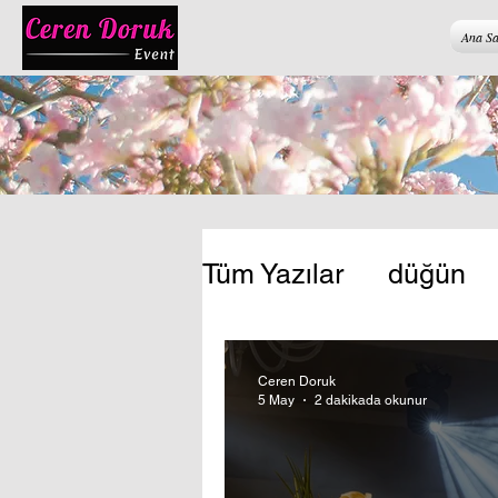
Ana Sa
Tüm Yazılar
düğün
düğün ve organizas
Ceren Doruk
5 May
2 dakikada okunur