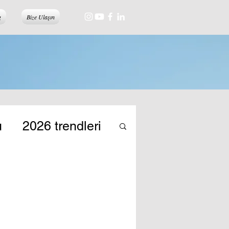
g
Bize Ulaşın
u
2026 trendleri