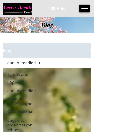
Blog
Blog
düğün trendleri
Tüm Yazılar
düğün
düğün trendleri
nişan
organizasyonu
2026 trendleri
düğün ve
organizasyon
rehberi