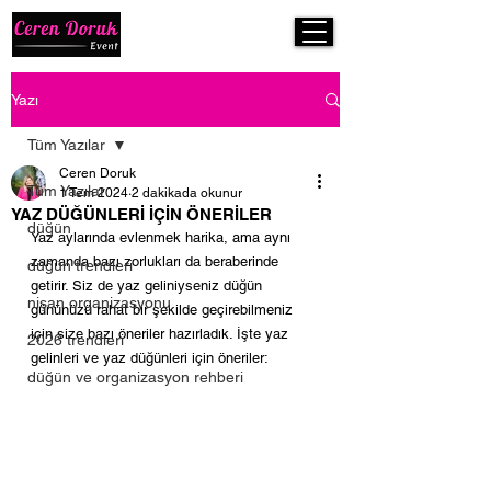
Yazı
Tüm Yazılar
Ceren Doruk
Tüm Yazılar
1 Tem 2024
2 dakikada okunur
YAZ DÜĞÜNLERİ İÇİN ÖNERİLER
düğün
Yaz aylarında evlenmek harika, ama aynı 
zamanda bazı zorlukları da beraberinde 
düğün trendleri
getirir. Siz de yaz geliniyseniz düğün 
nişan organizasyonu
gününüzü rahat bir şekilde geçirebilmeniz 
için size bazı öneriler hazırladık. İşte yaz 
2026 trendleri
gelinleri ve yaz düğünleri için öneriler:
düğün ve organizasyon rehberi