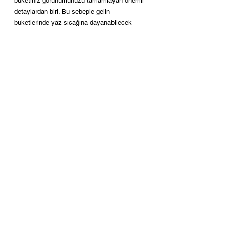
buketiniz görünümünüzü tamamlayan önemli 
detaylardan biri. Bu sebeple gelin 
buketlerinde yaz sıcağına dayanabilecek 
canlı çiçekler tercih etmenizi öneriyoruz. Yaz 
düğünlerinde canlı renklerde çiçekler 
kullanarak enerjik ve mutlu bir atmosfer 
yaratabilirsiniz ya da beyaz bir buketle sade 
ve şık bir görüntüde olabilirsiniz.
Yaz düğünleri, doğru planlama, doğru dekor, 
kaliteli bir düğün organizasyon firması ve 
hazırlıklarla unutulmaz ve keyifli anılara 
dönüşebilir. Unutmayın, önemli olan sizin ve 
misafirlerinizin rahat ve mutlu olmasıdır.