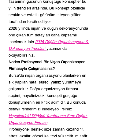
Tasarımın gücünün konuştuğu konseptler bu 
yılın trendleri arasında. Bu konsept özellikle 
seçkin ve estetik görünüm isteyen çiftler 
tarafından tercih ediliyor.
2026 yılında nişan ve düğün dekorasyonunda 
öne çıkan tüm detayları daha kapsamlı 
incelemek için 
2026 Düğün Organizasyonu & 
Dekorasyon Trendleri
yazımızı da 
okuyabilirsiniz.
Neden Profesyonel Bir Nişan Organizasyon 
Firmasıyla Çalışmalısınız?
Bursa’da nişan organizasyonu planlarken en 
sık yapılan hata, süreci yalnız yürütmeye 
çalışmaktır. Doğru organizasyon firması 
seçimi, hayalinizdeki konsepti gerçeğe 
dönüştürmenin en kritik adımıdır. Bu konuda 
detaylı rehberimizi inceleyebilirsiniz: 
Hayallerdeki Düğünü Yaratmanın Sırrı: Doğru 
Organizasyon Firması
Profesyonel destek size zaman kazandırır, 
stresi azaltır, görsel kaliteyi yükseltir, misafir 