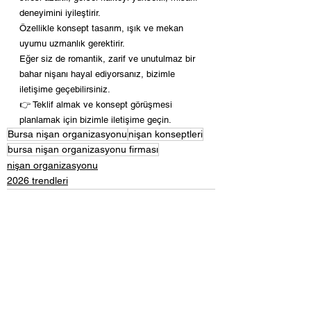
deneyimini iyileştirir.
Özellikle konsept tasarım, ışık ve mekan 
uyumu uzmanlık gerektirir.
Eğer siz de romantik, zarif ve unutulmaz bir 
bahar nişanı hayal ediyorsanız, bizimle 
iletişime geçebilirsiniz.
👉 Teklif almak ve konsept görüşmesi 
planlamak için bizimle iletişime geçin.
Bursa nişan organizasyonu
nişan konseptleri
bursa nişan organizasyonu firması
nişan organizasyonu
2026 trendleri
Hepsini Gör
Son Yazılar