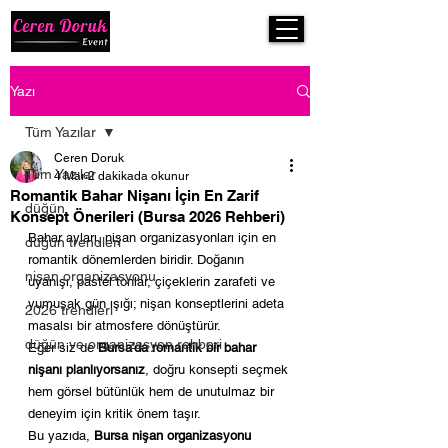
Yazı
Tüm Yazılar
Ceren Doruk
Tüm Yazılar
4 Mar
2 dakikada okunur
Romantik Bahar Nişanı İçin En Zarif
düğün
Konsept Önerileri (Bursa 2026 Rehberi)
Bahar ayları, nişan organizasyonları için en 
düğün trendleri
romantik dönemlerden biridir. Doğanın 
nişan organizasyonu
uyanışı, pastel tonlar, çiçeklerin zarafeti ve 
yumuşak gün ışığı; nişan konseptlerini adeta 
2026 trendleri
masalsı bir atmosfere dönüştürür.
düğün ve organizasyon rehberi
Eğer siz de 
Bursa’da romantik bir bahar 
nişanı planlıyorsanız
, doğru konsepti seçmek 
hem görsel bütünlük hem de unutulmaz bir 
deneyim için kritik önem taşır.
Bu yazıda, 
Bursa nişan organizasyonu 