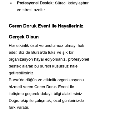
Profesyonel Destek:
 Süreci kolaylaştırır 
ve stresi azaltır
Ceren Doruk Event ile Hayalleriniz 
Gerçek Olsun
Her etkinlik özel ve unutulmaz olmayı hak 
eder. Siz de Bursa’da lüks ve şık bir 
organizasyon hayal ediyorsanız, profesyonel 
destek alarak bu süreci kusursuz hale 
getirebilirsiniz.
Bursa’da düğün ve etkinlik organizasyonu 
hizmeti veren Ceren Doruk Event ile 
iletişime geçerek detaylı bilgi alabilirsiniz. 
Doğru ekip ile çalışmak, özel günlerinizde 
fark yaratır.
Sık Sorulan Sorular
Bursa’da etkinlik organizasyonu fiyatları 
neye göre belirlenir?