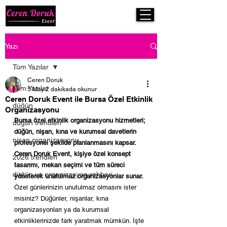
Yazı
Tüm Yazılar
Ceren Doruk
Tüm Yazılar
5 May
2 dakikada okunur
Ceren Doruk Event ile Bursa Özel Etkinlik
düğün
Organizasyonu
Bursa özel etkinlik organizasyonu hizmetleri; 
düğün trendleri
düğün, nişan, kına ve kurumsal davetlerin 
nişan organizasyonu
profesyonel şekilde planlanmasını kapsar. 
Ceren Doruk Event, kişiye özel konsept 
2026 trendleri
tasarımı, mekan seçimi ve tüm süreci 
düğün ve organizasyon rehberi
yöneterek unutulmaz organizasyonlar sunar.
Özel günlerinizin unutulmaz olmasını ister 
misiniz? Düğünler, nişanlar, kına 
organizasyonları ya da kurumsal 
etkinliklerinizde fark yaratmak mümkün. İşte 