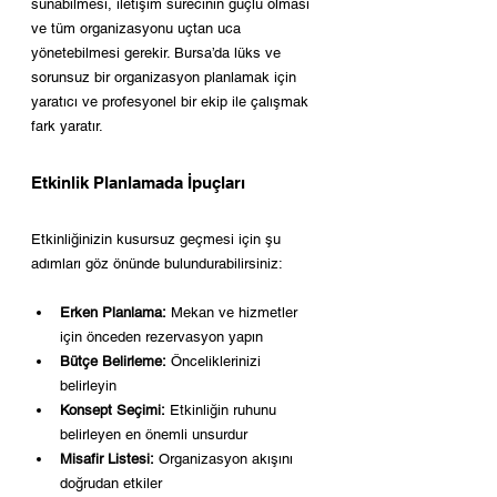
sunabilmesi, iletişim sürecinin güçlü olması 
ve tüm organizasyonu uçtan uca 
yönetebilmesi gerekir. Bursa’da lüks ve 
sorunsuz bir organizasyon planlamak için 
yaratıcı ve profesyonel bir ekip ile çalışmak 
fark yaratır.
Etkinlik Planlamada İpuçları
Etkinliğinizin kusursuz geçmesi için şu 
adımları göz önünde bulundurabilirsiniz:
Erken Planlama:
 Mekan ve hizmetler 
için önceden rezervasyon yapın
Bütçe Belirleme:
 Önceliklerinizi 
belirleyin 
Konsept Seçimi:
 Etkinliğin ruhunu 
belirleyen en önemli unsurdur
Misafir Listesi:
 Organizasyon akışını 
doğrudan etkiler