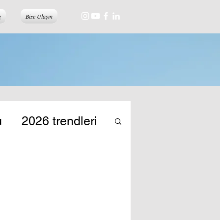
g
Bize Ulaşın
u
2026 trendleri