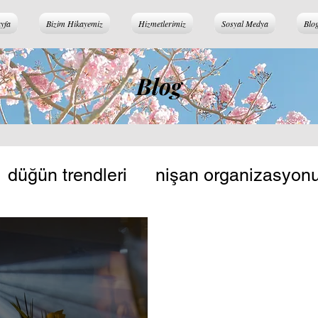
yfa
Bizim Hikayemiz
Hizmetlerimiz
Sosyal Medya
Blo
Blog
düğün trendleri
nişan organizasyon
yon rehberi