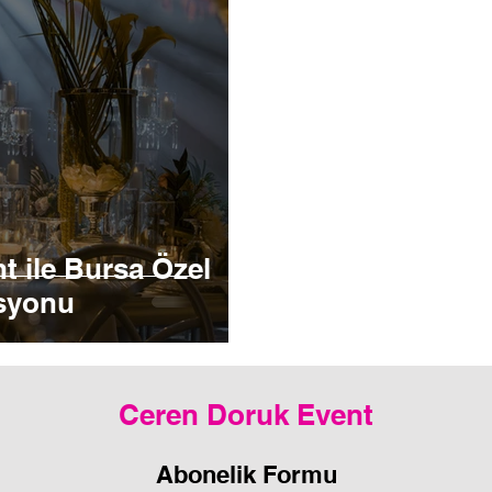
t ile Bursa Özel
asyonu
Ceren Doruk Event
Abonelik Formu