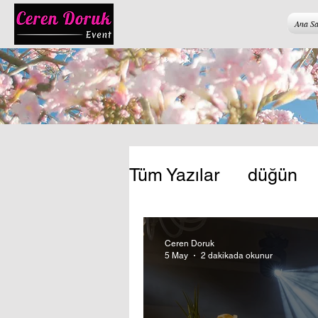
Ana Sa
Tüm Yazılar
düğün
düğün ve organizas
Ceren Doruk
5 May
2 dakikada okunur